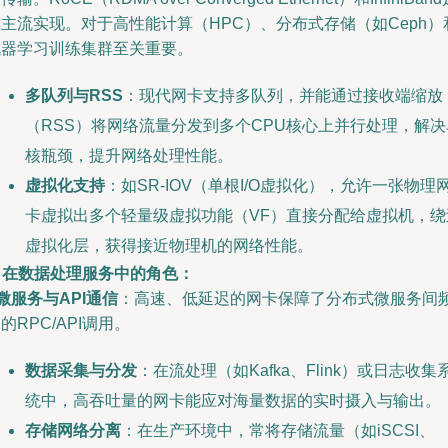
主流实现。对于高性能计算（HPC）、分布式存储（如Ceph）
机器学习训练集群至关重要。
多队列与RSS
：现代网卡支持多队列，并能通过接收端缩放
（RSS）将网络流量分发到多个CPU核心上并行处理，解决
核瓶颈，提升网络处理性能。
虚拟化支持
：如SR-IOV（单根I/O虚拟化），允许一张物理
卡虚拟出多个轻量级虚拟功能（VF）直接分配给虚拟机，绕
虚拟化层，获得接近物理机的网络性能。
. 在数据处理服务中的角色：
微服务与API通信
：高速、低延迟的网卡保障了分布式微服务间
的RPC/API调用。
数据采集与分发
：在流处理（如Kafka、Flink）或日志收集
统中，高吞吐量的网卡能应对海量数据的实时摄入与输出。
存储网络分离
：在生产环境中，常将存储流量（如iSCSI、