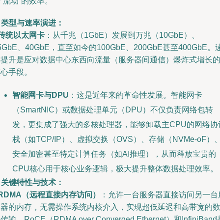
“流动”的效率。
. 类型与速率演进：
传统以太网卡
：从千兆（1GbE）发展到万兆（10GbE）、
5GbE、40GbE，直至如今的100GbE、200GbE甚至400GbE。
率提升是应对数据中心东西向流量（服务器间通信）爆炸式增长
核心手段。
智能网卡与DPU
：这是近年来的革命性发展。智能网卡
（SmartNIC）或数据处理单元（DPU）不仅负责网络包转
发，更集成了强大的多核处理器，能够卸载主CPU的网络协
栈（如TCP/IP）、虚拟交换（OVS）、存储（NVMe-oF）
安全加密甚至特定计算任务（如AI推理），从而释放宝贵的
CPU核心用于核心业务逻辑，极大提升整体数据处理效率。
. 关键特性与技术：
RDMA（远程直接内存访问）
：允许一台服务器直接访问另一台
务器的内存，无需操作系统内核介入，实现超低延迟和高带宽的
传输。RoCE（RDMA over Converged Ethernet）和InfiniBan