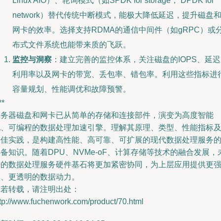
Linux AIO）、轮询模式（如SPDK for storage， DPDK for
network）替代传统中断模式，能极大降低延迟，提升磁盘
网卡的效率。选择支持RDMA的通信中间件（如gRPC）或
布式文件系统也能带来质的飞跃。
监控与洞察
：建立完善的监控体系，关注磁盘的IOPS、延
利用率以及网卡的带宽、丢包率、错包率。利用这些指标进
容量规划、性能调优和故障预警。
**
服务器磁盘和网卡已从简单的存储和连接部件，演变为高度智能
化、可编程的数据处理加速引擎。理解其原理、类型、性能指标
最佳实践，是构建高性能、高可靠、可扩展的现代数据处理服务
备知识。随着DPU、NVMe-oF、计算存储等技术的融合发展，
来的数据处理服务硬件基石将更加紧密协同，为上层应用提供更
大、更透明的数据动力。
如若转载，请注明出处：
tp://www.fuchenwork.com/product/70.html