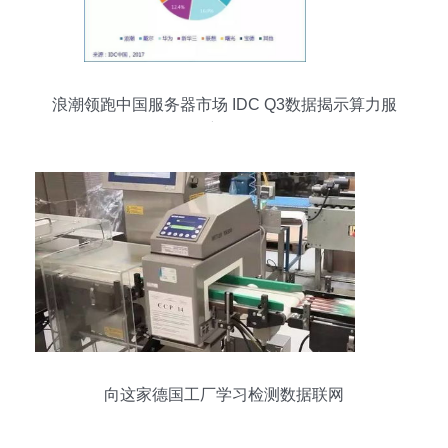
浪潮领跑中国服务器市场 IDC Q3数据揭示算力服
务新格局
向这家德国工厂学习检测数据联网