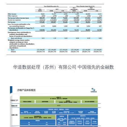
华道数据处理（苏州）有限公司 中国领先的金融数
据处理服务商